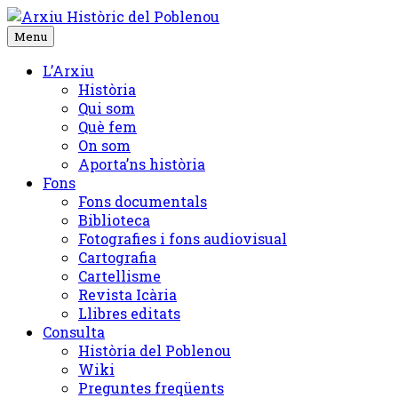
Skip
to
Menu
content
L’Arxiu
Història
Qui som
Què fem
On som
Aporta’ns història
Fons
Fons documentals
Biblioteca
Fotografies i fons audiovisual
Cartografia
Cartellisme
Revista Icària
Llibres editats
Consulta
Història del Poblenou
Wiki
Preguntes freqüents