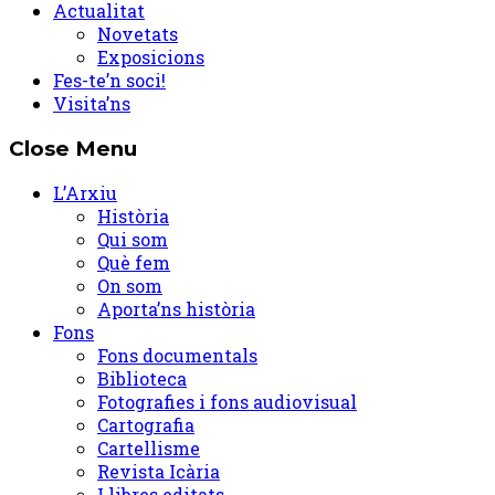
Actualitat
Novetats
Exposicions
Fes-te’n soci!
Visita’ns
Close Menu
L’Arxiu
Història
Qui som
Què fem
On som
Aporta’ns història
Fons
Fons documentals
Biblioteca
Fotografies i fons audiovisual
Cartografia
Cartellisme
Revista Icària
Llibres editats