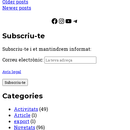
Posts
Older posts
Newer posts
navigation
Facebook
Instagram
YouTube
Telegram
Subscriu-te
Subscriu-te i et mantindrem informat:
Correu electrònic:
Avís legal
Categories
Activitats
(49)
Article
(1)
export
(1)
Novetats
(96)