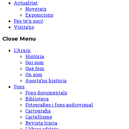
Actualitat
Novetats
Exposicions
Fes-te’n soci!
Visita’ns
Close Menu
L’Arxiu
Història
Qui som
Què fem
On som
Aporta’ns història
Fons
Fons documentals
Biblioteca
Fotografies i fons audiovisual
Cartografia
Cartellisme
Revista Icària
Llibres editats