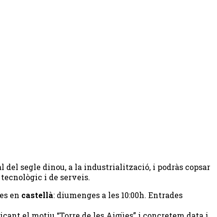
 del segle dinou, a la industrialització, i podràs copsar
 tecnològic i de serveis.
ites en
castellà
: diumenges a les 10:00h. Entrades
icant el motiu “Torre de les Aigües” i concretem data i