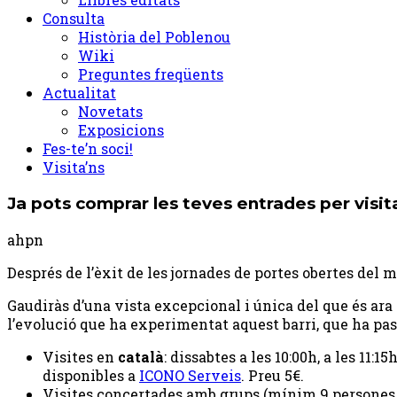
Consulta
Història del Poblenou
Wiki
Preguntes freqüents
Actualitat
Novetats
Exposicions
Fes-te’n soci!
Visita’ns
Ja pots comprar les teves entrades per visit
ahpn
Després de l’èxit de les jornades de portes obertes del m
Gaudiràs d’una vista excepcional i única del que és ara e
l’evolució que ha experimentat aquest barri, que ha pass
Visites en
català
: dissabtes​ ​a les 10:00h, a les 11:15
disponibles a
ICONO Serveis
. Preu 5€.
Visites concertades amb grups (mínim 9 persones