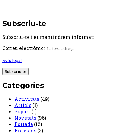
Subscriu-te
Subscriu-te i et mantindrem informat:
Correu electrònic:
Avís legal
Categories
Activitats
(49)
Article
(1)
export
(1)
Novetats
(96)
Portada
(12)
Projectes
(3)