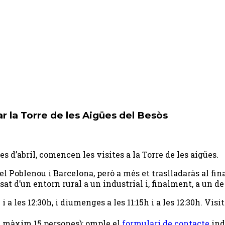
ar la Torre de les Aigües del Besòs
es d’abril, comencen les visites a la Torre de les aigües.
l Poblenou i Barcelona, però a més et traslladaràs al final
at d’un entorn rural a un industrial i, finalment, a un de
h i a les 12:30h,​ i diumenges a les 11:15h i a les 12:30h.​​ V​is
, màxim 15 persones): omple el
formulari de contacte
ind