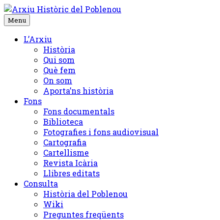
Skip
to
Menu
content
L’Arxiu
Història
Qui som
Què fem
On som
Aporta’ns història
Fons
Fons documentals
Biblioteca
Fotografies i fons audiovisual
Cartografia
Cartellisme
Revista Icària
Llibres editats
Consulta
Història del Poblenou
Wiki
Preguntes freqüents