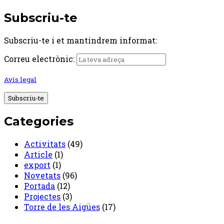
Subscriu-te
Subscriu-te i et mantindrem informat:
Correu electrònic:
Avís legal
Categories
Activitats
(49)
Article
(1)
export
(1)
Novetats
(96)
Portada
(12)
Projectes
(3)
Torre de les Aigües
(17)