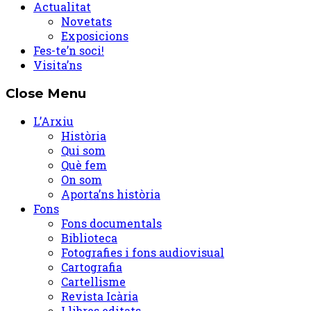
Actualitat
Novetats
Exposicions
Fes-te’n soci!
Visita’ns
Close Menu
L’Arxiu
Història
Qui som
Què fem
On som
Aporta’ns història
Fons
Fons documentals
Biblioteca
Fotografies i fons audiovisual
Cartografia
Cartellisme
Revista Icària
Llibres editats