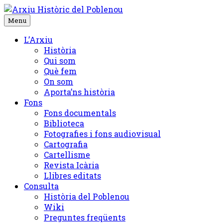
Skip
to
Menu
content
L’Arxiu
Història
Qui som
Què fem
On som
Aporta’ns història
Fons
Fons documentals
Biblioteca
Fotografies i fons audiovisual
Cartografia
Cartellisme
Revista Icària
Llibres editats
Consulta
Història del Poblenou
Wiki
Preguntes freqüents