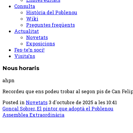
Consulta
Història del Poblenou
Wiki
Preguntes freqüents
Actualitat
Novetats
Exposicions
Fes-te’n soci!
Visita’ns
Nous horaris
ahpn
Recordeu que ens podeu trobar al segon pis de Can Felipa
Posted in
Novetats
3 d'octubre de 2025 a les 10:41
Post
Gonçal Sobrer, El pintor que adoptà el Poblenou
Assemblea Extraordinària
navigation