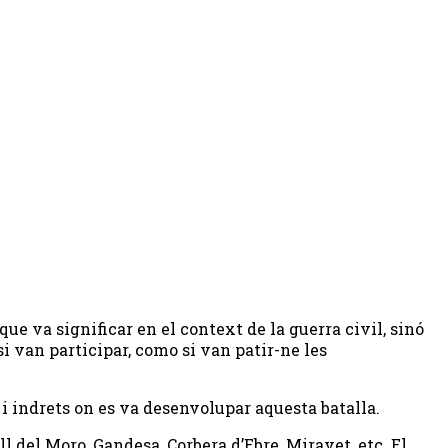
ue va significar en el context de la guerra civil, sinó
si van participar, como si van patir-ne les
i indrets on es va desenvolupar aquesta batalla.
ll del Moro, Gandesa, Corbera d’Ebre, Miravet, etc. El