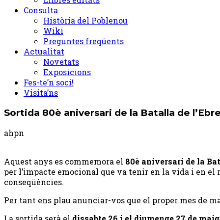
Consulta
Història del Poblenou
Wiki
Preguntes freqüents
Actualitat
Novetats
Exposicions
Fes-te’n soci!
Visita’ns
Sortida 80è aniversari de la Batalla de l’Ebr
ahpn
Aquest anys es commemora el
80è aniversari de la Bat
per l’impacte emocional que va tenir en la vida i en el 
conseqüències.
Per tant ens plau anunciar-vos que el proper mes de mai
La sortida serà el
dissabte 26 i el diumenge 27 de maig