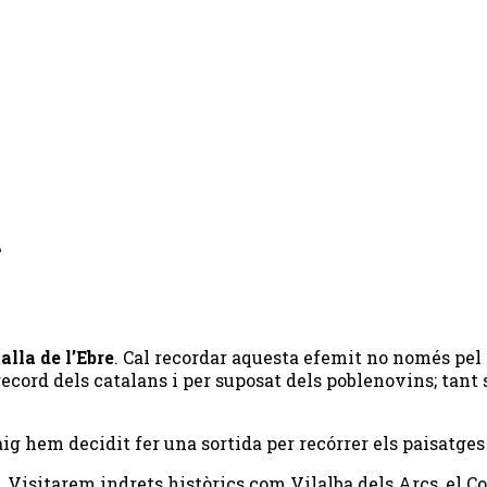
e
alla de l’Ebre
. Cal recordar aquesta efemit no només pel q
record dels catalans i per suposat dels poblenovins; tant 
g hem decidit fer una sortida per recórrer els paisatges 
. Visitarem indrets històrics com Vilalba dels Arcs, el Co