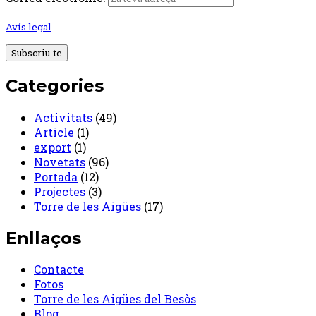
Avís legal
Categories
Activitats
(49)
Article
(1)
export
(1)
Novetats
(96)
Portada
(12)
Projectes
(3)
Torre de les Aigües
(17)
Enllaços
Contacte
Fotos
Torre de les Aigües del Besòs
Blog