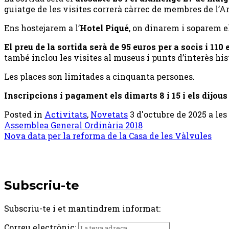
guiatge de les visites correrà càrrec de membres de l’A
Ens hostejarem a l’
Hotel Piqué
, on dinarem i soparem 
El preu de la sortida serà de 95 euros per a socis i 110
també inclou les visites al museus i punts d’interès his
Les places son limitades a cinquanta persones.
Inscripcions i pagament els dimarts 8 i 15 i els dijous 
Posted in
Activitats
,
Novetats
3 d'octubre de 2025 a les 
Post
Assemblea General Ordinària 2018
Nova data per la reforma de la Casa de les Vàlvules
navigation
Subscriu-te
Subscriu-te i et mantindrem informat:
Correu electrònic: