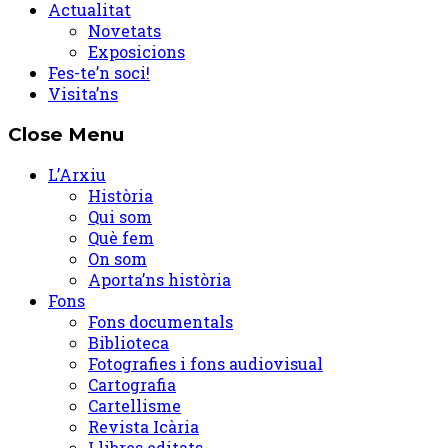
Actualitat
Novetats
Exposicions
Fes-te’n soci!
Visita’ns
Close Menu
L’Arxiu
Història
Qui som
Què fem
On som
Aporta’ns història
Fons
Fons documentals
Biblioteca
Fotografies i fons audiovisual
Cartografia
Cartellisme
Revista Icària
Llibres editats