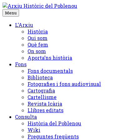
Skip
to
Menu
content
L’Arxiu
Història
Qui som
Què fem
On som
Aporta’ns història
Fons
Fons documentals
Biblioteca
Fotografies i fons audiovisual
Cartografia
Cartellisme
Revista Icària
Llibres editats
Consulta
Història del Poblenou
Wiki
Preguntes freqüents