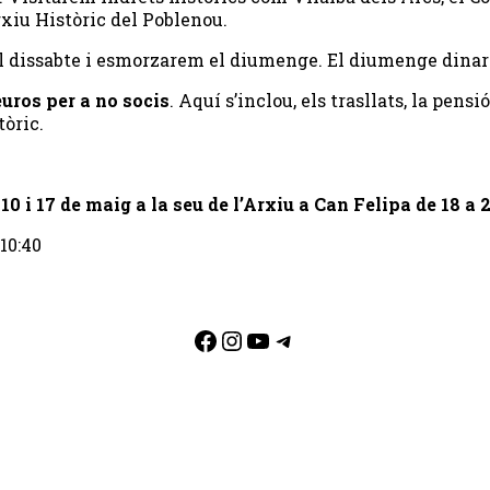
rxiu Històric del Poblenou.
el dissabte i esmorzarem el diumenge. El diumenge dina
 euros per a no socis
. Aquí s’inclou, els trasllats, la pens
tòric.
10 i 17 de maig a la seu de l’Arxiu a Can Felipa de 18 a 
10:40
Facebook
Instagram
YouTube
Telegram