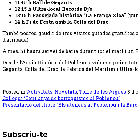
11:45 h Ball de Gegants
12:15 h Ultra-local Records Dj’s
13:15 h Passejada històrica “La França Xica” (pun
14 h Fi de Festa amb la Colla del Drac
També podreu gaudir de tres visites guiades gratuïtes a l
d’arribada).
A més, hi haurà servei de barra durant tot el matí i un 
Des de l’Arxiu Històric del Poblenou volem agrair a tote
Gegants, Colla del Drac, la Fàbrica del Marítim i Ultra-l
Posted in
Activitats
,
Novetats
,
Torre de les Aigües
3 d'o
Post
Col·loqui ‘Cent anys de barraquisme al Poblenou’
Presentació del llibre “Els ateneus al Poblenou i la Bar
navigation
Subscriu-te