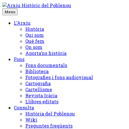
Skip
to
Menu
content
L’Arxiu
Història
Qui som
Què fem
On som
Aporta’ns història
Fons
Fons documentals
Biblioteca
Fotografies i fons audiovisual
Cartografia
Cartellisme
Revista Icària
Llibres editats
Consulta
Història del Poblenou
Wiki
Preguntes freqüents