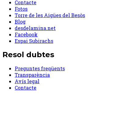
Contacte
Fotos
Torre de les Aigües del Besòs
Blog
desdelamina.net
Facebook
Espai Subirachs
Resol dubtes
Preguntes freqüents
Transparència
Avís legal
Contacte