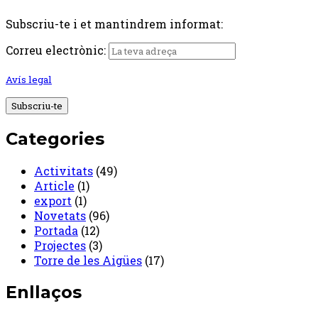
Subscriu-te i et mantindrem informat:
Correu electrònic:
Avís legal
Categories
Activitats
(49)
Article
(1)
export
(1)
Novetats
(96)
Portada
(12)
Projectes
(3)
Torre de les Aigües
(17)
Enllaços