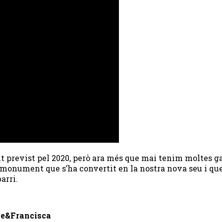
previst pel 2020, però ara més que mai tenim moltes gan
nument que s’ha convertit en la nostra nova seu i que a
barri.
le&Francisca