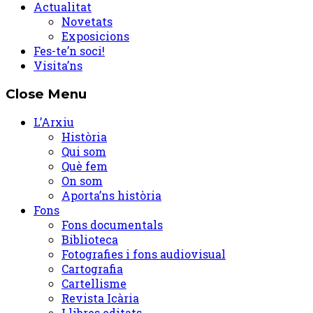
Actualitat
Novetats
Exposicions
Fes-te’n soci!
Visita’ns
Close Menu
L’Arxiu
Història
Qui som
Què fem
On som
Aporta’ns història
Fons
Fons documentals
Biblioteca
Fotografies i fons audiovisual
Cartografia
Cartellisme
Revista Icària
Llibres editats