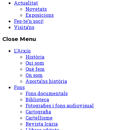
Actualitat
Novetats
Exposicions
Fes-te’n soci!
Visita’ns
Close Menu
L’Arxiu
Història
Qui som
Què fem
On som
Aporta’ns història
Fons
Fons documentals
Biblioteca
Fotografies i fons audiovisual
Cartografia
Cartellisme
Revista Icària
Llibres editats