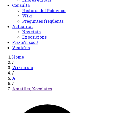
Consulta
Història del Poblenou
Wiki
Preguntes freqüents
Actualitat
Novetats
Exposicions
Fes-te’n soci!
Visita’ns
Home
/
Wikiarxiu
/
A
/
Amatller, Xocolates