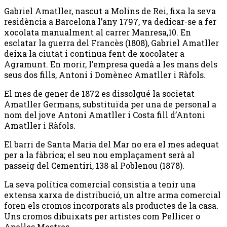
Gabriel Amatller, nascut a Molins de Rei, fixa la seva
residència a Barcelona l’any 1797, va dedicar-se a fer
xocolata manualment al carrer Manresa,10. En
esclatar la guerra del Francès (1808), Gabriel Amatller
deixa la ciutat i continua fent de xocolater a
Agramunt. En morir, l’empresa quedà a les mans dels
seus dos fills, Antoni i Domènec Amatller i Ràfols.
El mes de gener de 1872 es dissolgué la societat
Amatller Germans, substituïda per una de personal a
nom del jove Antoni Amatller i Costa fill d’Antoni
Amatller i Ràfols.
El barri de Santa Maria del Mar no era el mes adequat
per a la fàbrica; el seu nou emplaçament serà al
passeig del Cementiri, 138 al Poblenou (1878).
La seva política comercial consistia a tenir una
extensa xarxa de distribució, un altre arma comercial
foren els cromos incorporats als productes de la casa.
Uns cromos dibuixats per artistes com Pellicer o
Apel·les Mestres.