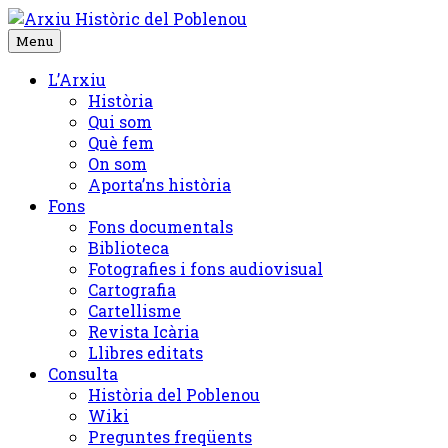
Skip
to
Menu
content
L’Arxiu
Història
Qui som
Què fem
On som
Aporta’ns història
Fons
Fons documentals
Biblioteca
Fotografies i fons audiovisual
Cartografia
Cartellisme
Revista Icària
Llibres editats
Consulta
Història del Poblenou
Wiki
Preguntes freqüents