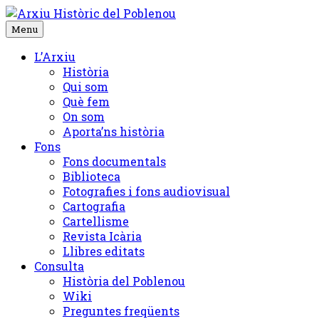
Skip
to
Menu
content
L’Arxiu
Història
Qui som
Què fem
On som
Aporta’ns història
Fons
Fons documentals
Biblioteca
Fotografies i fons audiovisual
Cartografia
Cartellisme
Revista Icària
Llibres editats
Consulta
Història del Poblenou
Wiki
Preguntes freqüents