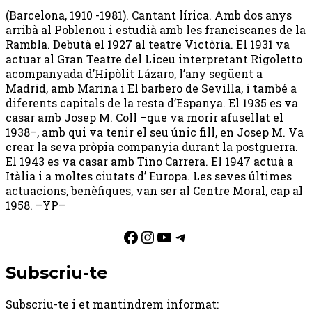
(Barcelona, 1910 -1981). Cantant lírica. Amb dos anys
arribà al Poblenou i estudià amb les franciscanes de la
Rambla. Debutà el 1927 al teatre Victòria. El 1931 va
actuar al Gran Teatre del Liceu interpretant Rigoletto
acompanyada d’Hipòlit Lázaro, l’any següent a
Madrid, amb Marina i El barbero de Sevilla, i també a
diferents capitals de la resta d’Espanya. El 1935 es va
casar amb Josep M. Coll –que va morir afusellat el
1938–, amb qui va tenir el seu únic fill, en Josep M. Va
crear la seva pròpia companyia durant la postguerra.
El 1943 es va casar amb Tino Carrera. El 1947 actuà a
Itàlia i a moltes ciutats d’ Europa. Les seves últimes
actuacions, benèfiques, van ser al Centre Moral, cap al
1958. –YP–
Facebook
Instagram
YouTube
Telegram
Subscriu-te
Subscriu-te i et mantindrem informat: