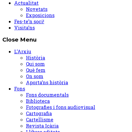
Actualitat
Novetats
Exposicions
Fes-te’n soci!
Visita’ns
Close Menu
L’Arxiu
Història
Qui som
Què fem
On som
Aporta’ns història
Fons
Fons documentals
Biblioteca
Fotografies i fons audiovisual
Cartografia
Cartellisme
Revista Icària
Llibres editats