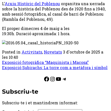
L’
Arxiu Històric del Poblenou
organitza una xerrada
sobre la història del Poblenou des de 1920 fins a 1940,
amb sessió fotogràfica, al casal de barri de Poblenou
(Rambla del Poblenou, 49).
El proper dimecres 4 de maig a les
19:30h. Duració aproximada: 1 hora.
Posted in
Activitats
,
Novetats
3 d'octubre de 2025 a
les 10:40
Post
Exposició fotogràfica “Maquinista i Macosa”
Exposició Subirachs: La torre com a metàfora i símbol
navigation
Facebook
Instagram
YouTube
Telegram
Subscriu-te
Subscriu-te i et mantindrem informat: