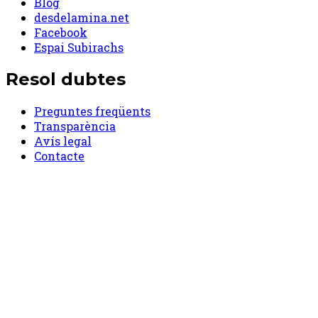
Blog
desdelamina.net
Facebook
Espai Subirachs
Resol dubtes
Preguntes freqüents
Transparència
Avís legal
Contacte