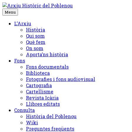
Skip
to
Menu
content
L’Arxiu
Història
Qui som
Què fem
On som
Aporta’ns història
Fons
Fons documentals
Biblioteca
Fotografies i fons audiovisual
Cartografia
Cartellisme
Revista Icària
Llibres editats
Consulta
Història del Poblenou
Wiki
Preguntes freqüents