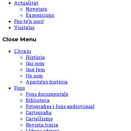
Actualitat
Novetats
Exposicions
Fes-te’n soci!
Visita’ns
Close Menu
L’Arxiu
Història
Qui som
Què fem
On som
Aporta’ns història
Fons
Fons documentals
Biblioteca
Fotografies i fons audiovisual
Cartografia
Cartellisme
Revista Icària
Llibres editats